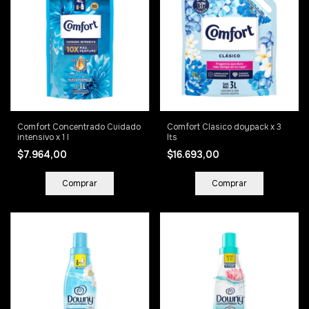
Comfort Concentrado Cuidado
Comfort Clasico doypack x 3
intensivo x 1 l
lts
$7.964,00
$16.693,00