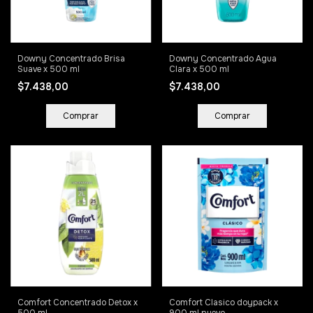
Downy Concentrado Brisa
Downy Concentrado Agua
Suave x 500 ml
Clara x 500 ml
$7.438,00
$7.438,00
Comfort Concentrado Detox x
Comfort Clasico doypack x
500 ml
900 ml nuevo