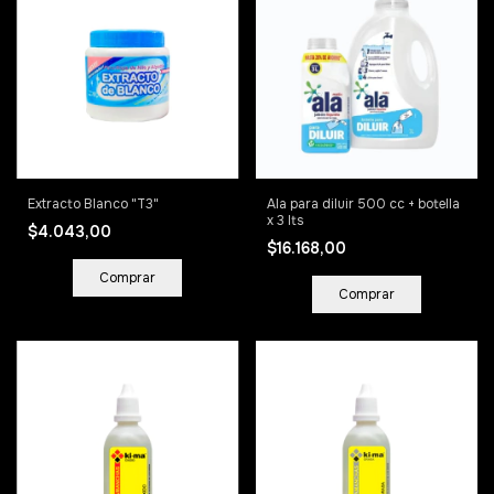
Extracto Blanco "T3"
Ala para diluir 500 cc + botella
x 3 lts
$4.043,00
$16.168,00