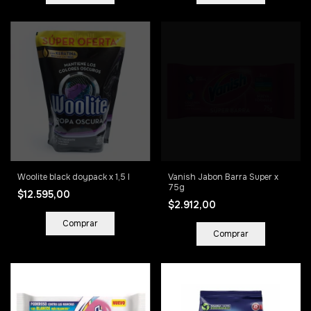
Woolite black doypack x 1,5 l
Vanish Jabon Barra Super x
75g
$12.595,00
$2.912,00