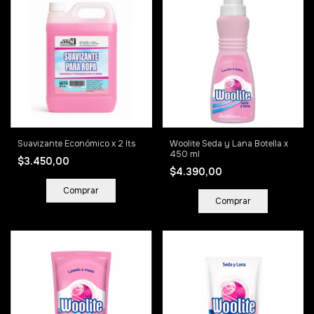
Suavizante Económico x 2 lts
Woolite Seda y Lana Botella x
450 ml
$3.450,00
$4.390,00
Comprar