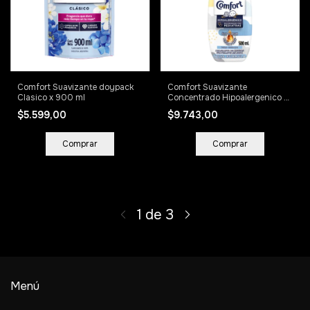
Comfort Suavizante doypack
Comfort Suavizante
Clasico x 900 ml
Concentrado Hipoalergenico x
500 ml
$5.599,00
$9.743,00
1
de
3
Menú