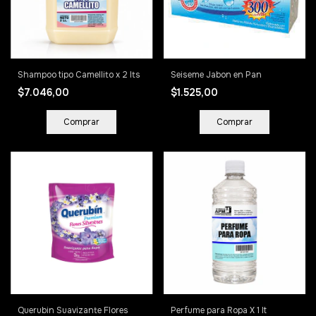
Shampoo tipo Camellito x 2 lts
Seiseme Jabon en Pan
$7.046,00
$1.525,00
Querubin Suavizante Flores
Perfume para Ropa X 1 lt