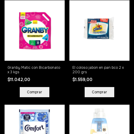
Granby Matic con Bicarbonato
El coloso jabon en pan bco 2 x
x 3 kgs
200 grs
$11.042,00
$1.559,00