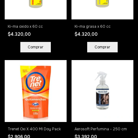
Ki-ma oxido x 60 cc
Ki-ma grasa x 60 cc
$4.320,00
$4.320,00
Trenet Oxi X 400 Ml Doy Pack
Aerosoft Perfumina - 250 cm
$2.906,00
$3.392,00