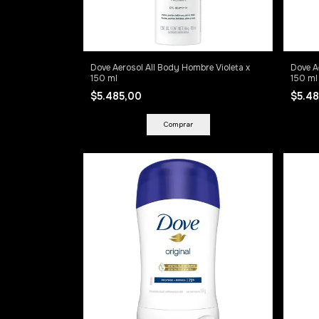
Dove Aerosol All Body Hombre Violeta x
Dove A
150 ml
150 ml
$5.485,00
$5.4