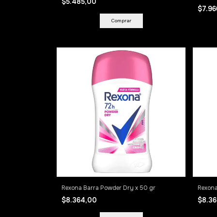
$5.485,00
$7.9
Rexona Barra Powder Dry x 50 gr
Rexona
$8.364,00
$8.3