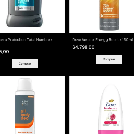
arra Protection Total Hombre x
Dove Aerosol Energy Boost x 150ml
$4.798,00
55,00