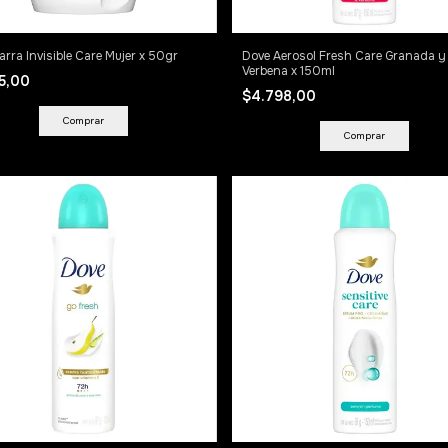
arra Invisible Care Mujer x 50gr
Dove Aerosol Fresh Care Granada y
Verbena x 150ml
55,00
$4.798,00