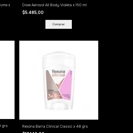
fume x
Dove Aerosol All Body Violeta x 150 ml
$5.485,00
8 grs
Rexona Barra Clinical Classic x 48 grs