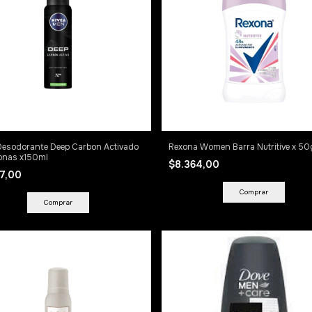
Desodorante Deep Carbon Activado
Rexona Women Barra Nutritive x 50
conas x150ml
$8.364,00
47,00