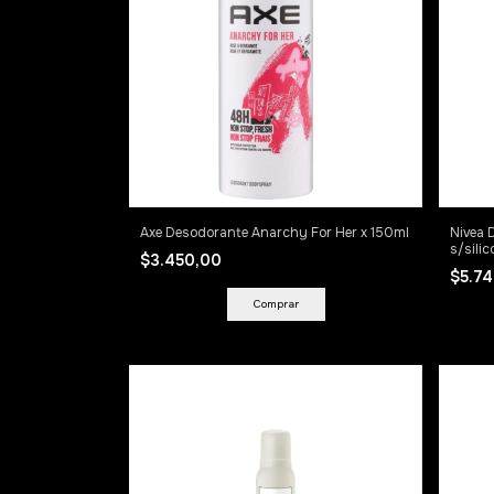
Axe Desodorante Anarchy For Her x 150ml
Nivea 
s/sili
$3.450,00
$5.7