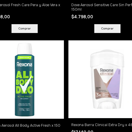
erosol Fresh Care Pera y Aloe Vera x
Dove Aerosol Sensitive Care Sin Per
150ml
98,00
$4.798,00
Rexona Barra Clinical Extra Dry x 4
 Aerosol All Body Active Fresh x 150