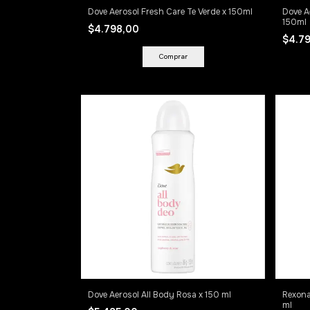
Dove Aerosol Fresh Care Te Verde x 150ml
Dove A
150ml
$4.798,00
$4.7
Dove Aerosol All Body Rosa x 150 ml
Rexona
ml