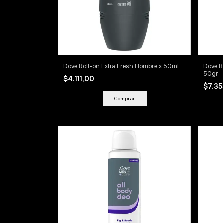
Dove Roll-on Extra Fresh Hombre x 50ml
Dove B
50gr
$4.111,00
$7.3