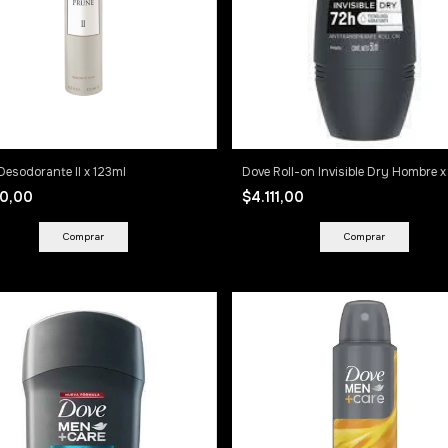
Desodorante II x 123ml
Dove Roll-on Invisible Dry Hombre 
20,00
$4.111,00