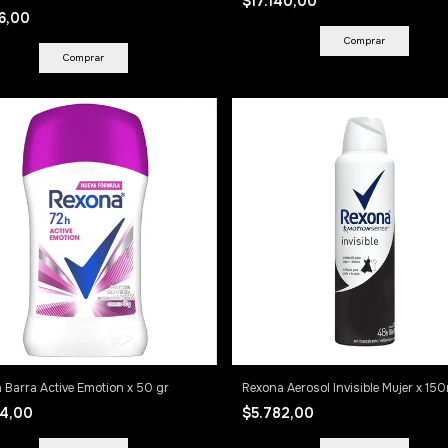
$17.140,00
66,00
 Barra Active Emotion x 50 gr
Rexona Aerosol Invisible Mujer x 15
64,00
$5.782,00