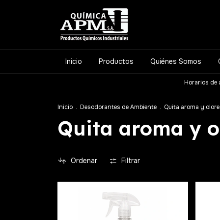
Inicio
Productos
Quiénes Somos
Horarios de 
Inicio
.
Desodorantes de Ambiente
.
Quita aroma y olore
Quita aroma y o
Ordenar
Filtrar