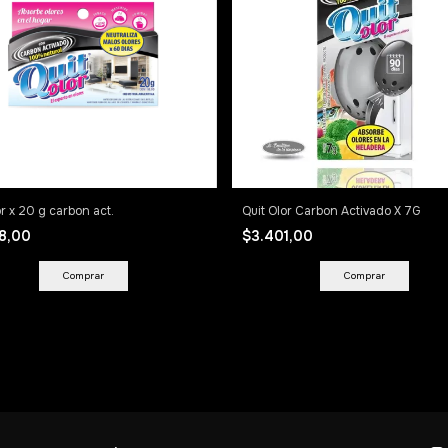
or x 20 g carbon act.
Quit Olor Carbon Activado X 7G
08,00
$3.401,00