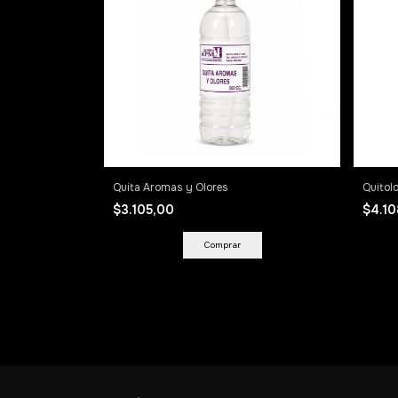
Quita Aromas y Olores
Quitol
$3.105,00
$4.1
Comprar